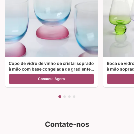
Copo de vidro de vinho de cristal soprado
Boca de vidro
à mão com base congelada de gradiente
à mão soprad
de duas cores e capacidade de 300 ml
cor e opções
Contacte Agora
para cocktail de vinho e decoração
para festas e
doméstica
Contate-nos