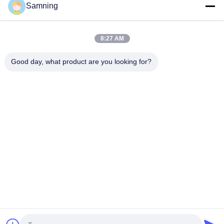
Samning
Copos de Cristal para Coquetel
8:27 AM
Copos para beber
Good day, what product are you looking for?
Artesanato de ferro fundido
potes de armazenamento de vidro
Casa
Produtos
Sobre Nós
Excursão Da Fábrica
Controle Da Qualidade
Contacte-Nos
Peça Umas Citações
telefone:
86-29-87882900
E-mail:
samning@fromheart.com.cn
© 2026 Xi'An Daxi Houseware Co., Ltd. All Rights Reserved.