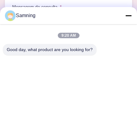
Mensagem de consulta
*
Samning
9:20 AM
Good day, what product are you looking for?
Enviar consulta agora
Casa
Produtos
Sobre Nós
Excursão Da Fábrica
Controle Da Qualidade
Contacte-Nos
Peça Umas Citações
telefone:
86-29-87882900