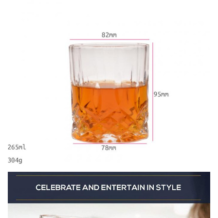
WOW nas festas, não ficará desapontado com o tamanho
destes grandes copos de rochas de 10 onças,Você pode
facilmente caber um shot duplo mais um pouco de misturador e
cubos de gelo, perfeito para beber qualquer bebida como
uísque escocês, Bourbon, Old Fashioned Cocktail, Cognac,
Vodka, Gin, Tequila ou usá-los como suco de classe ou copos
de água