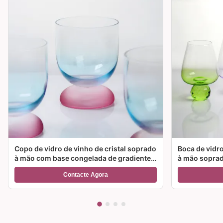
Copo de vidro de vinho de cristal soprado
Boca de vidro
à mão com base congelada de gradiente
à mão soprad
de duas cores e capacidade de 300 ml
cor e opções
Contacte Agora
para cocktail de vinho e decoração
para festas e
doméstica