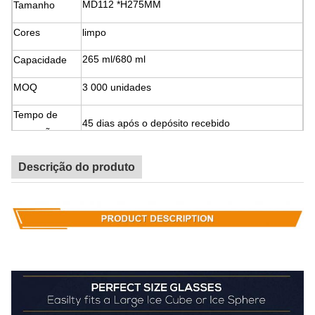
MD112 *H275MM
Tamanho
Cores
limpo
265 ml/680 ml
Capacidade
MOQ
3 000 unidades
Tempo de
45 dias após o depósito recebido
execução
Prazo de
30% de depósito, 70% de pagamento do saldo
Descrição do produto
pagamento
antes do envio.
Resumo:
Esta é uma grande taça de vidro de cristal sem
chumbo para homens e mulheres para beber Bourbon, Cognac,
Whisky Irlandês, tem 10 onças.AniversárioNovo emprego,
promoção, aniversário ou só por isso.
Perfeito para presentear, dê este conjunto de presentes e faça o
dia especial de alguém, embalado numa elegante caixa de
apresentação aconchegada com satinado, nenhum outro copo