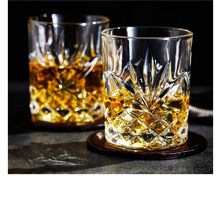
está tão bem embalado,Eles fazem um presente perfeito para
Homens ou Mulheres para aniversários, Natal, aquecimento da
casa, bar de coquetéis caseiro, aniversário de casamento ou
batismo
Feito apenas com o melhor cristal sem chumbo, o vidro mais
transparente e brilhante do mundo.Estes copos de cristal de
uísque brilham lindamente na luz e o elegante design torcido é
certo para impressionar os seus convidados quando servir o seu
uísque ou Old Fashioned CocktailsPerfeito para brindar em
ocasiões especiais com a família ou clientes, ou jogar póquer e
festejar com amigos.
Os lados grossos e a base não se partirão e manterão a
temperatura das suas bebidas.As paredes grossas e a base
pesada são extremamente duráveis e mantêm a sua bebida
isolada à temperatura perfeita por mais tempoQuer prefira frio
ou à temperatura ambiente, são seguros para a máquina de
lavar louça e cobertos pela nossa garantia vitalícia, para que
nunca tenha de se preocupar com que se quebrem.
Adicione alguma elegância à sua mesa de jantar e algum fator