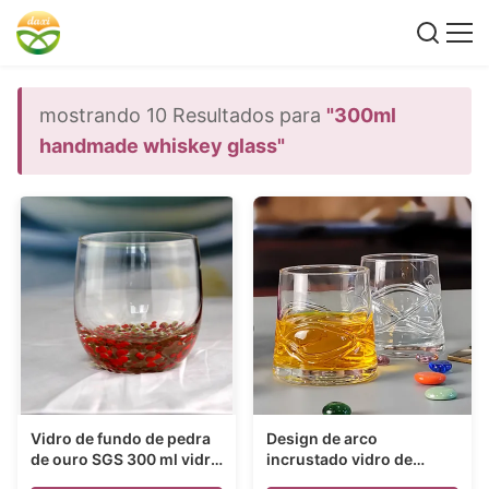
mostrando 10 Resultados para
"300ml
handmade whiskey glass"
Vidro de fundo de pedra
Design de arco
de ouro SGS 300 ml vidro
incrustado vidro de
de uísque feito à mão
uísque feito à mão