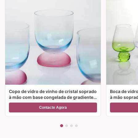
Copo de vidro de vinho de cristal soprado
Boca de vidro
à mão com base congelada de gradiente
à mão soprad
de duas cores e capacidade de 300 ml
cor e opções
Contacte Agora
para cocktail de vinho e decoração
para festas e
doméstica