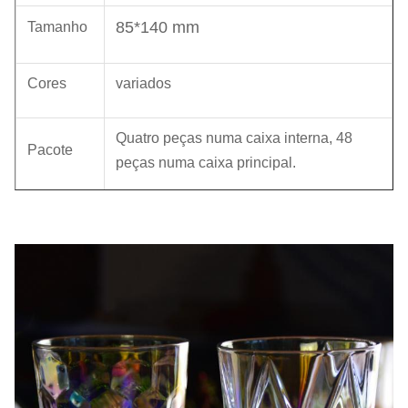
85*140 mm
Tamanho
Cores
variados
Quatro peças numa caixa interna, 48
Pacote
peças numa caixa principal.
MOQ
3000 peças
Tempo de
45 dias
execução
Nossa empresa e fábrica fazem muitos esforços no