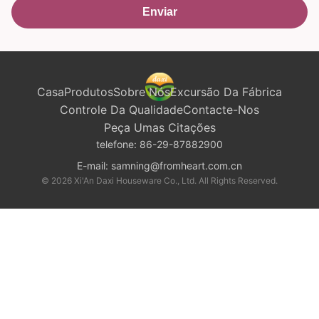
Enviar
Casa
Produtos
Sobre Nós
Excursão Da Fábrica
Controle Da Qualidade
Contacte-Nos
Peça Umas Citações
telefone:
86-29-87882900
E-mail:
samning@fromheart.com.cn
© 2026 Xi'An Daxi Houseware Co., Ltd. All Rights Reserved.