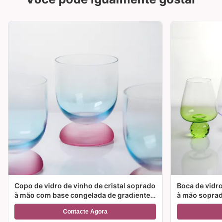
Copo de vidro de vinho de cristal soprado
Boca de vidro
à mão com base congelada de gradiente
à mão soprad
de duas cores e capacidade de 300 ml
cor e opções
Contacte Agora
para cocktail de vinho e decoração
para festas e