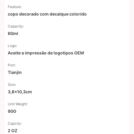
Feature:
copo decorado com decalque colorido
Capacity:
60ml
Logo:
Aceite a impressão de logotipos OEM
Port:
Tianjin
Size:
3,8x10,3cm
Unit Weight:
90G
Capcity:
2 OZ