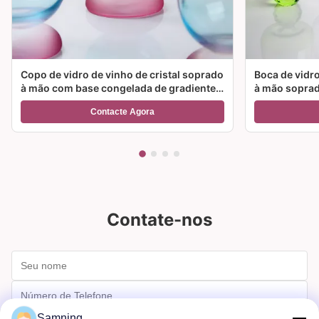
Copo de vidro de vinho de cristal soprado
Boca de vidro
à mão com base congelada de gradiente
à mão soprad
de duas cores e capacidade de 300 ml
cor e opções
Contacte Agora
para cocktail de vinho e decoração
para festas e
doméstica
Contate-nos
Samning