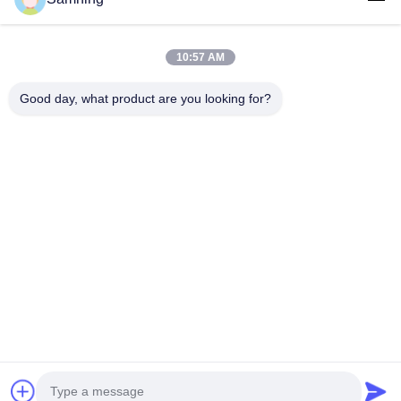
10:57 AM
Good day, what product are you looking for?
Enviar
Casa
Produtos
Sobre Nós
Excursão Da Fábrica
Controle Da Qualidade
Contacte-Nos
Peça Umas Citações
telefone:
86-29-87882900
E-mail:
samning@fromheart.com.cn
© 2026 Xi'An Daxi Houseware Co., Ltd. All Rights Reserved.