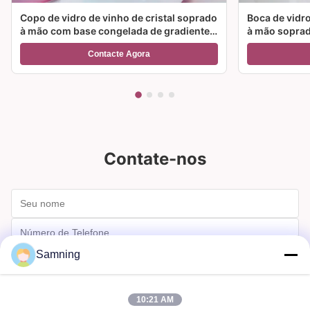
Copo de vidro de vinho de cristal soprado
Boca de vidro
à mão com base congelada de gradiente
à mão soprad
de duas cores e capacidade de 300 ml
cor e opções
Contacte Agora
para cocktail de vinho e decoração
para festas e
doméstica
Contate-nos
Samning
10:21 AM