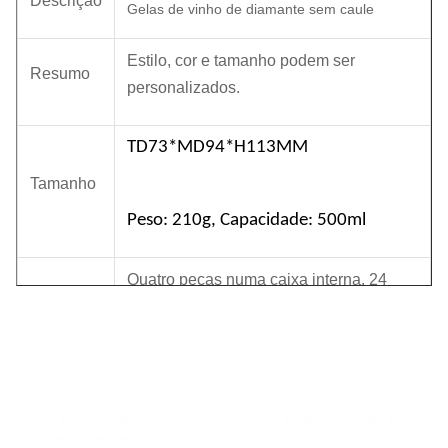
Descrição
Gelas de vinho de diamante sem caule
Estilo, cor e tamanho podem ser
Resumo
personalizados.
TD73*MD94*H113MM
Tamanho
Peso: 210g, Capacidade: 500ml
Quatro peças numa caixa interna, 24
Pacote
peças numa caixa principal.
MOQ
2400 pcs
Tempo de
45 dias