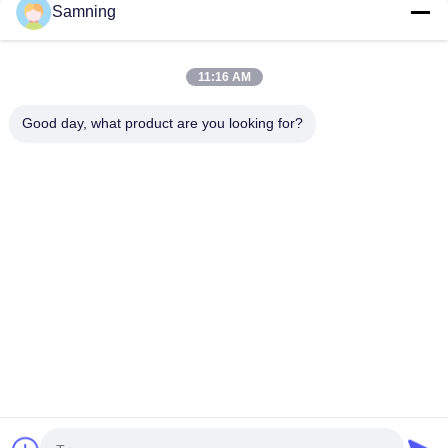
Samning
Copos de Cristal para Coquetel
11:16 AM
Copos para beber
Good day, what product are you looking for?
Artesanato de ferro fundido
potes de armazenamento de vidro
Casa
Produtos
Sobre Nós
Excursão Da Fábrica
Controle Da Qualidade
Contacte-Nos
Peça Umas Citações
telefone:
86-29-87882900
E-mail:
samning@fromheart.com.cn
© 2026 Xi'An Daxi Houseware Co., Ltd. All Rights Reserved.